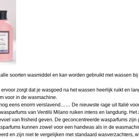
alle soorten wasmiddel en kan worden gebruikt met wassen bij
rvoor zorgt dat je wasgoed na het wassen heerlijk ruikt en langer
um voor in de wasmachine.
k nog eens enorm verslavend…… De nieuwste rage uit Italië voo
 wasparfums van Ventilii Milano ruiken intens en langdurig. Het
evoel van frisheid geven. De geconcentreerde wasparfums zijn
De wasparfums kunnen zowel voor een handwas als in de wasmach
rd en zijn niet te vergelijken met standaard wasverzachters, wa