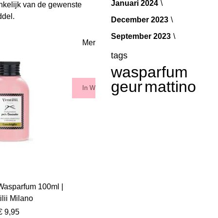
Januari 2024
ankelijk van de gewenste
ddel.
December 2023
September 2023
Meridiana | Wasparfum 100ml |
Orie
Ventilii Milano
tags
wasparfum
€ 9,95
geur
mattino
In Winkelwagen
In
Voeg toe aan verlanglijs
 Wasparfum 100ml |
ilii Milano
€ 9,95