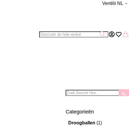
Taal
Ventilii NL
Zoek
Zoek
Account
Verlang
Wi
Zoek
Z
Categorieën
Droogballen
(1)