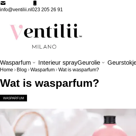
Ga naar de inhoud
info@ventilii.nl
023 205 26 91
Wasparfum
Interieur spray
Geurolie
Geurstokj
Home
Blog
Wasparfum
Wat is wasparfum?
Wat is wasparfum?
WASPARFUM