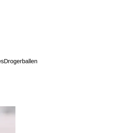
es
Drogerballen