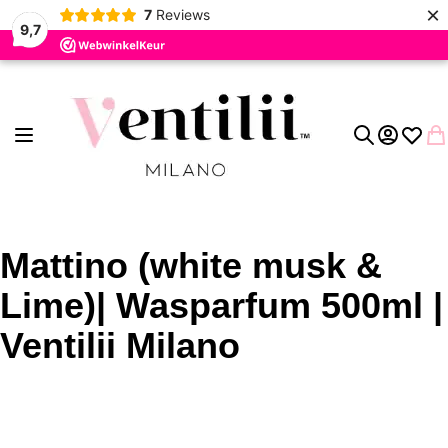
×
7
Reviews
9,7
Ga naar de inhoud
Toggle Nav
Account
Verlang
Wi
Zoek
Mattino (white musk &
Lime)| Wasparfum 500ml |
Ventilii Milano