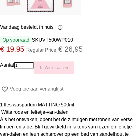
Vandaag besteld,
in huis
Op voorraad
SKU
VT500WP010
Special Price
€ 19,95
€ 26,95
Regular Price
Aantal
In Winkelwagen
Voeg toe aan verlanglijst
1 fles wasparfum
MATTINO 500ml
Witte roos en lelietje-van-dalen
Als het ontwaken, opent het de zintuigen met tonen van verse
limoen en aloë. Blijf gewikkeld in lakens van rozen en lelietje-
van-dalen en leun achterover op een bed van sandelhout te