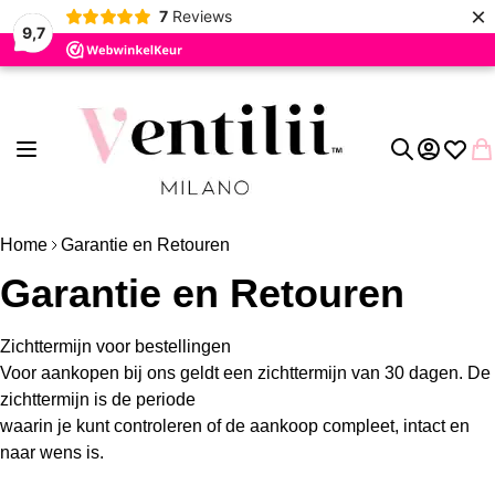
×
7
Reviews
9,7
Ga naar de inhoud
Toggle Nav
Account
Verlang
Wi
Zoek
Home
Garantie en Retouren
Garantie en Retouren
Zichttermijn voor bestellingen
Voor aankopen bij ons geldt een zichttermijn van 30 dagen. De
zichttermijn is de periode
waarin je kunt controleren of de aankoop compleet, intact en
naar wens is.