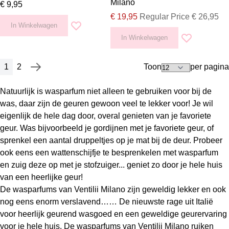
Milano
€ 9,95
Special Price
€ 19,95
Regular Price
€ 26,95
In Winkelwagen
Voeg toe aan verlanglijst
In Winkelwagen
Voeg toe aan v
1
2
Toon
per pagina
Pagina
U lees momenteel pagina
Pagina
Pagina
Volgende
Natuurlijk is wasparfum niet alleen te gebruiken voor bij de
was, daar zijn de geuren gewoon veel te lekker voor! Je wil
eigenlijk de hele dag door, overal genieten van je favoriete
geur. Was bijvoorbeeld je gordijnen met je favoriete geur, of
sprenkel een aantal druppeltjes op je mat bij de deur. Probeer
ook eens een wattenschijfje te besprenkelen met wasparfum
en zuig deze op met je stofzuiger... geniet zo door je hele huis
van een heerlijke geur!
De wasparfums van Ventilii Milano zijn geweldig lekker en ook
nog eens enorm verslavend…… De nieuwste rage uit Italië
voor heerlijk geurend wasgoed en een geweldige geurervaring
voor je hele huis. De wasparfums van Ventilii Milano ruiken