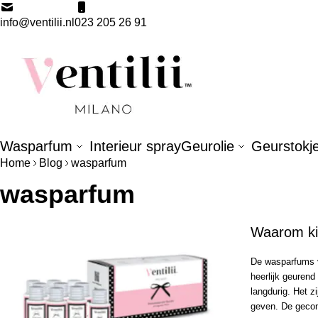
Ga naar de inhoud
info@ventilii.nl
023 205 26 91
Wasparfum
Interieur spray
Geurolie
Geurstokj
Home
Blog
wasparfum
wasparfum
Waarom kie
De wasparfums v
heerlijk geurend
langdurig. Het z
geven. De geconc