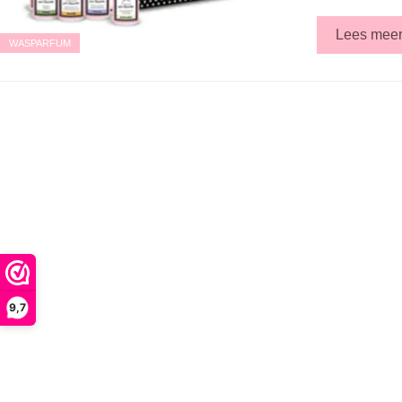
Lees mee
WASPARFUM
9,7