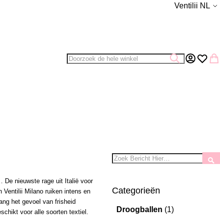
Taal
Ventilii NL
Zoek
Zoek
Account
Verlang
Wi
Zoek
Z
De nieuwste rage uit Italië voor
Categorieën
Ventilii Milano ruiken intens en
ang het gevoel van frisheid
Droogballen
(1)
hikt voor alle soorten textiel.