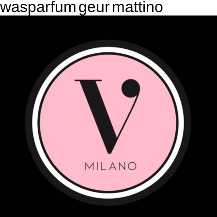
wasparfum
geur
mattino