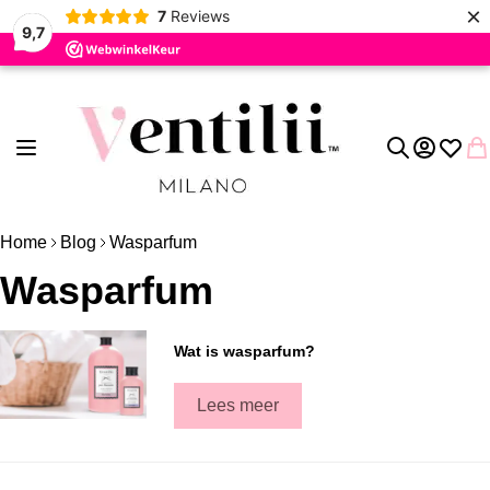
×
7
Reviews
9,7
Ga naar de inhoud
Toggle Nav
Account
Verlang
Wi
Zoek
Home
Blog
Wasparfum
Wasparfum
Wat is wasparfum?
Lees meer