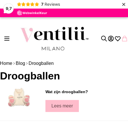
×
7
Reviews
9,7
Ga naar de inhoud
Toggle Nav
Account
Verlang
Wi
Zoek
Home
Blog
Droogballen
Droogballen
Wat zijn droogballen?
Lees meer