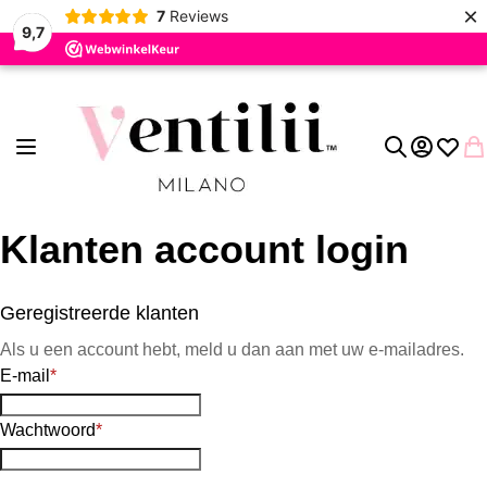
×
7
Reviews
9,7
Ga naar de inhoud
Toggle Nav
Account
Verlang
Wi
Zoek
Klanten account login
Geregistreerde klanten
Als u een account hebt, meld u dan aan met uw e-mailadres.
E-mail
Wachtwoord