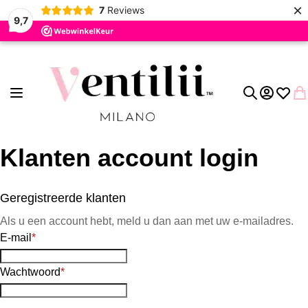
×
7
Reviews
9,7
Ga naar de inhoud
Toggle Nav
Account
Verlang
Wi
Zoek
Klanten account login
Geregistreerde klanten
Als u een account hebt, meld u dan aan met uw e-mailadres.
E-mail
Wachtwoord