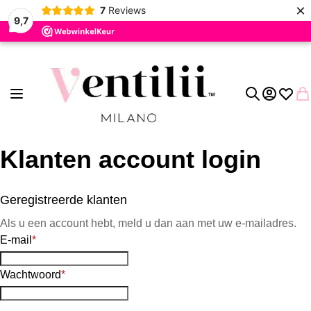
×
7
Reviews
9,7
Ga naar de inhoud
Toggle Nav
Account
Verlang
Wi
Zoek
Klanten account login
Geregistreerde klanten
Als u een account hebt, meld u dan aan met uw e-mailadres.
E-mail
Wachtwoord