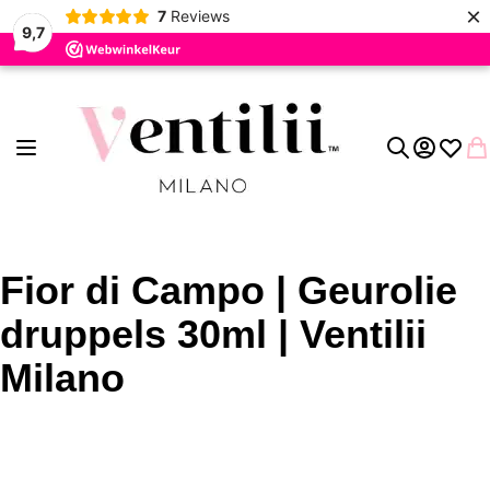
×
7
Reviews
9,7
Ga naar de inhoud
Toggle Nav
Account
Verlang
Wi
Zoek
Fior di Campo | Geurolie
druppels 30ml | Ventilii
Milano